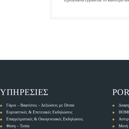
τεχνογνωσία εγγυώνται το καλύτερο α
ΥΠΗΡΕΣΙΕΣ
POR
Γάμοι – Βαφτίσεις – Δεξιώσεις με Drone
Διαφη
Εορταστικές & Επετειακές Εκδηλώσεις
HOMO
Επαγγελματικές & Οικογενειακές Εκδηλώσεις
Αστιρ
Φύση – Τοπία
Μονή 