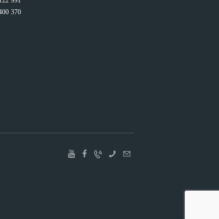
122 991
400 370