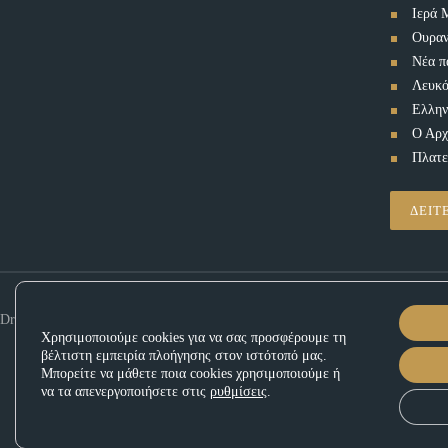
Ιερά 
Ουρα
Νέα π
Λευκό
Ελλην
Ο Αρχ
Πλατε
ΔΕΙΤ
Drone Activities - Babis Dagas. All rights reserved |
Πολιτική Απορρήτου
| De
Χρησιμοποιούμε cookies για να σας προσφέρουμε τη
βέλτιστη εμπειρία πλοήγησης στον ιστότοπό μας.
Μπορείτε να μάθετε ποια cookies χρησιμοποιούμε ή
να τα απενεργοποιήσετε στις
ρυθμίσεις
.